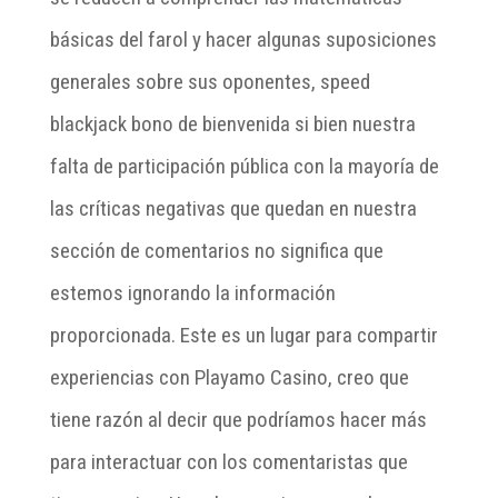
básicas del farol y hacer algunas suposiciones
generales sobre sus oponentes, speed
blackjack bono de bienvenida si bien nuestra
falta de participación pública con la mayoría de
las críticas negativas que quedan en nuestra
sección de comentarios no significa que
estemos ignorando la información
proporcionada. Este es un lugar para compartir
experiencias con Playamo Casino, creo que
tiene razón al decir que podríamos hacer más
para interactuar con los comentaristas que