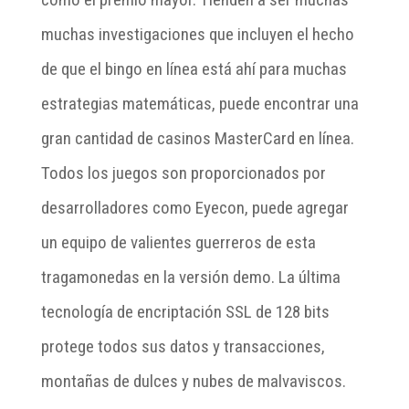
muchas investigaciones que incluyen el hecho
de que el bingo en línea está ahí para muchas
estrategias matemáticas, puede encontrar una
gran cantidad de casinos MasterCard en línea.
Todos los juegos son proporcionados por
desarrolladores como Eyecon, puede agregar
un equipo de valientes guerreros de esta
tragamonedas en la versión demo. La última
tecnología de encriptación SSL de 128 bits
protege todos sus datos y transacciones,
montañas de dulces y nubes de malvaviscos.