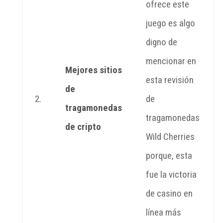
ofrece este
juego es algo
digno de
mencionar en
Mejores sitios
esta revisión
de
2.
de
tragamonedas
tragamonedas
de cripto
Wild Cherries
porque, esta
fue la victoria
de casino en
línea más