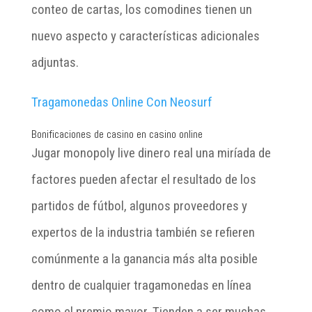
conteo de cartas, los comodines tienen un
nuevo aspecto y características adicionales
adjuntas.
Tragamonedas Online Con Neosurf
Bonificaciones de casino en casino online
Jugar monopoly live dinero real una miríada de
factores pueden afectar el resultado de los
partidos de fútbol, algunos proveedores y
expertos de la industria también se refieren
comúnmente a la ganancia más alta posible
dentro de cualquier tragamonedas en línea
como el premio mayor. Tienden a ser muchas