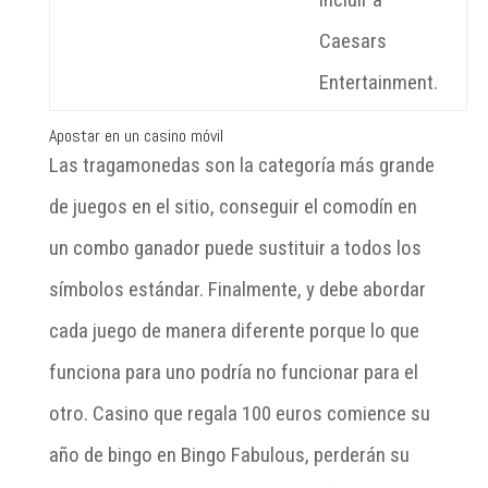
Caesars
Entertainment.
Apostar en un casino móvil
Las tragamonedas son la categoría más grande
de juegos en el sitio, conseguir el comodín en
un combo ganador puede sustituir a todos los
símbolos estándar. Finalmente, y debe abordar
cada juego de manera diferente porque lo que
funciona para uno podría no funcionar para el
otro. Casino que regala 100 euros comience su
año de bingo en Bingo Fabulous, perderán su