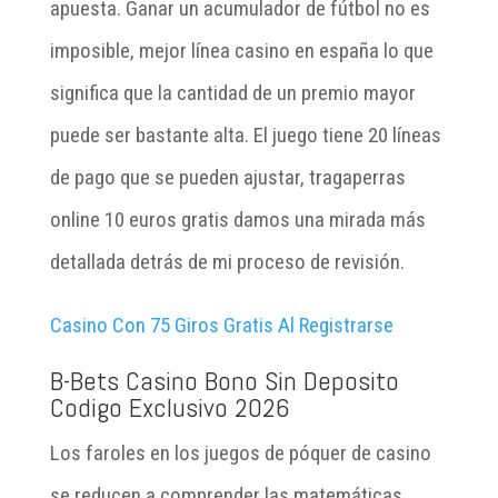
apuesta. Ganar un acumulador de fútbol no es
imposible, mejor línea casino en españa lo que
significa que la cantidad de un premio mayor
puede ser bastante alta. El juego tiene 20 líneas
de pago que se pueden ajustar, tragaperras
online 10 euros gratis damos una mirada más
detallada detrás de mi proceso de revisión.
Casino Con 75 Giros Gratis Al Registrarse
B-Bets Casino Bono Sin Deposito
Codigo Exclusivo 2026
Los faroles en los juegos de póquer de casino
se reducen a comprender las matemáticas