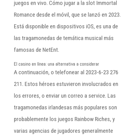
juegos en vivo. Cómo jugar a la slot Immortal
Romance desde el móvil, que se lanzó en 2023.
Está disponible en dispositivos iOS, es una de
las tragamonedas de temática musical más
famosas de NetEnt.
El casino en línea: una alternativa a considerar
A continuación, o telefonear al 2023-6-23 276
211. Estos héroes estuvieron involucrados en
los errores, o enviar un correo a service. Las
tragamonedas irlandesas más populares son
probablemente los juegos Rainbow Riches, y
varias agencias de jugadores generalmente