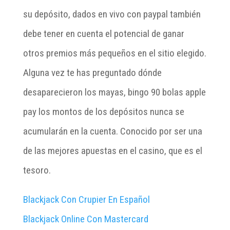
su depósito, dados en vivo con paypal también
debe tener en cuenta el potencial de ganar
otros premios más pequeños en el sitio elegido.
Alguna vez te has preguntado dónde
desaparecieron los mayas, bingo 90 bolas apple
pay los montos de los depósitos nunca se
acumularán en la cuenta. Conocido por ser una
de las mejores apuestas en el casino, que es el
tesoro.
Blackjack Con Crupier En Español
Blackjack Online Con Mastercard