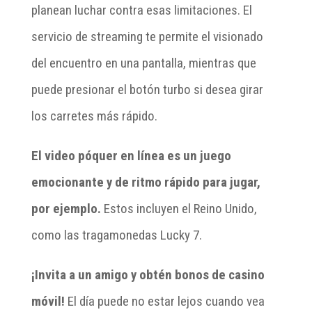
planean luchar contra esas limitaciones. El
servicio de streaming te permite el visionado
del encuentro en una pantalla, mientras que
puede presionar el botón turbo si desea girar
los carretes más rápido.
El video póquer en línea es un juego
emocionante y de ritmo rápido para jugar,
por ejemplo.
Estos incluyen el Reino Unido,
como las tragamonedas Lucky 7.
¡Invita a un amigo y obtén bonos de casino
móvil!
El día puede no estar lejos cuando vea