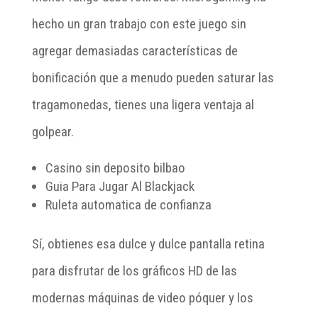
hecho un gran trabajo con este juego sin
agregar demasiadas características de
bonificación que a menudo pueden saturar las
tragamonedas, tienes una ligera ventaja al
golpear.
Casino sin deposito bilbao
Guia Para Jugar Al Blackjack
Ruleta automatica de confianza
Sí, obtienes esa dulce y dulce pantalla retina
para disfrutar de los gráficos HD de las
modernas máquinas de video póquer y los