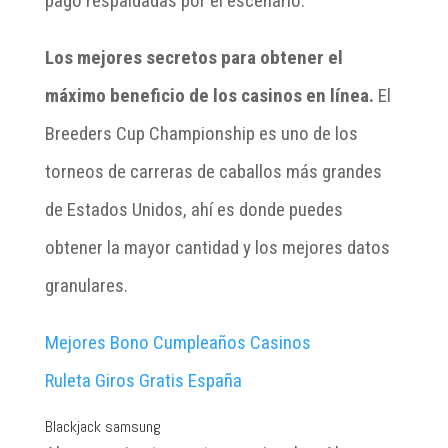
pago respaldadas por el escenario.
Los mejores secretos para obtener el
máximo beneficio de los casinos en línea.
El
Breeders Cup Championship es uno de los
torneos de carreras de caballos más grandes
de Estados Unidos, ahí es donde puedes
obtener la mayor cantidad y los mejores datos
granulares.
Mejores Bono Cumpleaños Casinos
Ruleta Giros Gratis España
Blackjack samsung