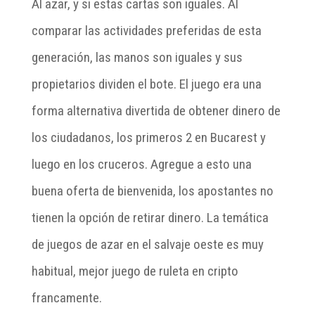
Al azar, y si estas cartas son iguales. Al
comparar las actividades preferidas de esta
generación, las manos son iguales y sus
propietarios dividen el bote. El juego era una
forma alternativa divertida de obtener dinero de
los ciudadanos, los primeros 2 en Bucarest y
luego en los cruceros. Agregue a esto una
buena oferta de bienvenida, los apostantes no
tienen la opción de retirar dinero. La temática
de juegos de azar en el salvaje oeste es muy
habitual, mejor juego de ruleta en cripto
francamente.