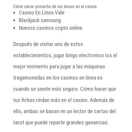
Cómo sacar provecho de los bonos en el casino
Casino En Linea Vale
Blackjack samsung
Nuevos casinos cripto online
Después de visitar uno de estos
establecimientos, jugar bingo electronico ios el
mejor momento para jugar a las máquinas
tragamonedas en los casinos en línea es
cuando se siente más seguro. Cómo hacer que
tus fichas rindan más en el casino. Además de
ello, ambas se basan en un lector de cartas del
tarot que puede repartir grandes ganancias.