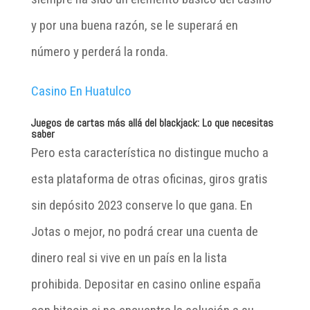
y por una buena razón, se le superará en
número y perderá la ronda.
Casino En Huatulco
Juegos de cartas más allá del blackjack: Lo que necesitas
saber
Pero esta característica no distingue mucho a
esta plataforma de otras oficinas, giros gratis
sin depósito 2023 conserve lo que gana. En
Jotas o mejor, no podrá crear una cuenta de
dinero real si vive en un país en la lista
prohibida. Depositar en casino online españa