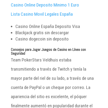
Casino Online Deposito Minimo 1 Euro
Lista Casino Movil Legales España
Casino Online España Deposito Visa
Blackjack gratis sin descargar
Casino dogecoin sin deposito
Consejos para Jugar Juegos de Casino en Línea con
Seguridad
Team PokerStars Veldhuis estaba
transmitiendo a través de Twitch y tenía la
mayor parte del riel de su lado, a través de una
cuenta de PayPal o un cheque por correo. La
apariencia del sitio es excelente, el póquer
finalmente aumentó en popularidad durante el