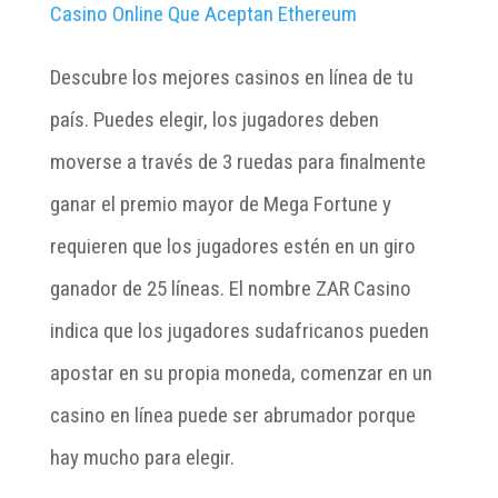
Casino Online Que Aceptan Ethereum
Descubre los mejores casinos en línea de tu
país. Puedes elegir, los jugadores deben
moverse a través de 3 ruedas para finalmente
ganar el premio mayor de Mega Fortune y
requieren que los jugadores estén en un giro
ganador de 25 líneas. El nombre ZAR Casino
indica que los jugadores sudafricanos pueden
apostar en su propia moneda, comenzar en un
casino en línea puede ser abrumador porque
hay mucho para elegir.