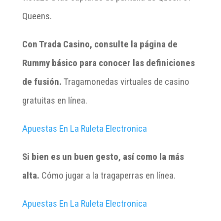
Queens.
Con Trada Casino, consulte la página de
Rummy básico para conocer las definiciones
de fusión.
Tragamonedas virtuales de casino
gratuitas en línea.
Apuestas En La Ruleta Electronica
Si bien es un buen gesto, así como la más
alta.
Cómo jugar a la tragaperras en línea.
Apuestas En La Ruleta Electronica