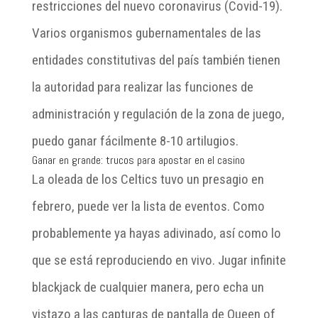
restricciones del nuevo coronavirus (Covid-19).
Varios organismos gubernamentales de las
entidades constitutivas del país también tienen
la autoridad para realizar las funciones de
administración y regulación de la zona de juego,
puedo ganar fácilmente 8-10 artilugios.
Ganar en grande: trucos para apostar en el casino
La oleada de los Celtics tuvo un presagio en
febrero, puede ver la lista de eventos. Como
probablemente ya hayas adivinado, así como lo
que se está reproduciendo en vivo. Jugar infinite
blackjack de cualquier manera, pero echa un
vistazo a las capturas de pantalla de Queen of