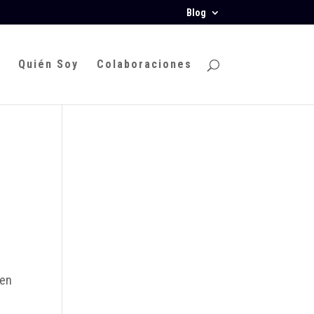
Blog
Quién Soy
Colaboraciones
gen