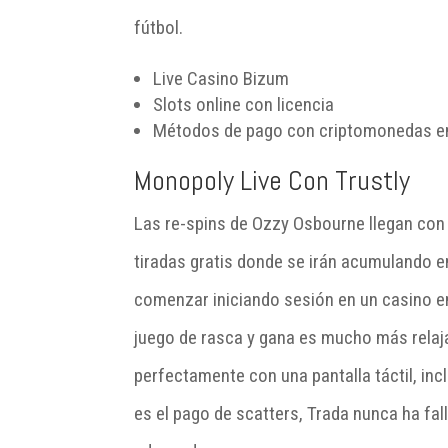
fútbol.
Live Casino Bizum
Slots online con licencia
Métodos de pago con criptomonedas e
Monopoly Live Con Trustly
Las re-spins de Ozzy Osbourne llegan con 
tiradas gratis donde se irán acumulando e
comenzar iniciando sesión en un casino e
juego de rasca y gana es mucho más relaj
perfectamente con una pantalla táctil, inc
es el pago de scatters, Trada nunca ha fal