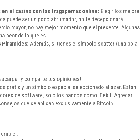
en el casino con las tragaperras online:
Elegir los mejore
nda puede ser un poco abrumador, no te decepcionará.
emio mayor, no hay mejor momento que el presente. Alguna
na peor de lo que es.
 Piramides:
Además, si tienes el símbolo scatter (una bola
 descargar y comparte tus opiniones!
s gratis y un símbolo especial seleccionado al azar. Están
dores de software, solo los bancos como iDebit. Agregar
 consejos que se aplican exclusivamente a Bitcoin.
crupier.