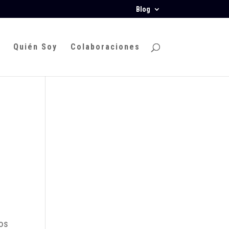
Blog
Quién Soy
Colaboraciones
ros