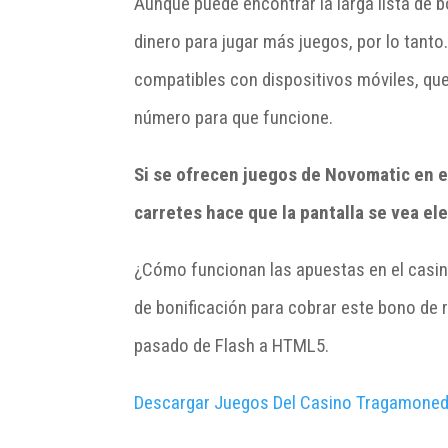
Aunque puede encontrar la larga lista de 
dinero para jugar más juegos, por lo tanto.
compatibles con dispositivos móviles, que
número para que funcione.
Si se ofrecen juegos de Novomatic en el
carretes hace que la pantalla se vea el
¿Cómo funcionan las apuestas en el casin
de bonificación para cobrar este bono de r
pasado de Flash a HTML5.
Descargar Juegos Del Casino Tragamone