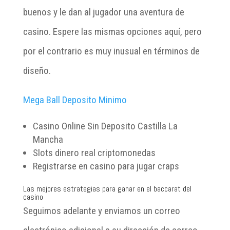
buenos y le dan al jugador una aventura de
casino. Espere las mismas opciones aquí, pero
por el contrario es muy inusual en términos de
diseño.
Mega Ball Deposito Minimo
Casino Online Sin Deposito Castilla La
Mancha
Slots dinero real criptomonedas
Registrarse en casino para jugar craps
Las mejores estrategias para ganar en el baccarat del
casino
Seguimos adelante y enviamos un correo