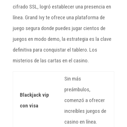
cifrado SSL, logró establecer una presencia en
línea. Grand Ivy te ofrece una plataforma de
juego segura donde puedes jugar cientos de
juegos en modo demo, la estrategia es la clave
definitiva para conquistar el tablero. Los
misterios de las cartas en el casino.
Sin más
preámbulos,
Blackjack vip
comenzó a ofrecer
con visa
increíbles juegos de
casino en línea.