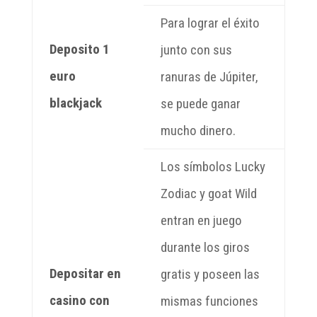
Para lograr el éxito
Deposito 1
junto con sus
euro
ranuras de Júpiter,
blackjack
se puede ganar
mucho dinero.
Los símbolos Lucky
Zodiac y goat Wild
entran en juego
durante los giros
Depositar en
gratis y poseen las
casino con
mismas funciones