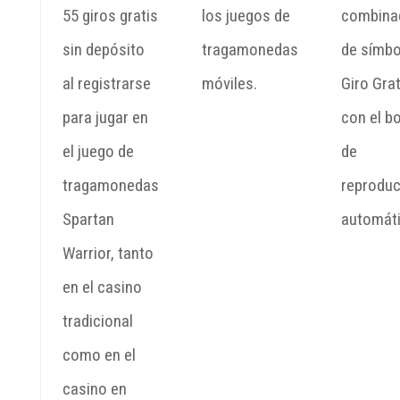
55 giros gratis
los juegos de
combina
sin depósito
tragamonedas
de símbo
al registrarse
móviles.
Giro Grat
para jugar en
con el b
el juego de
de
tragamonedas
reproduc
Spartan
automáti
Warrior, tanto
en el casino
tradicional
como en el
casino en