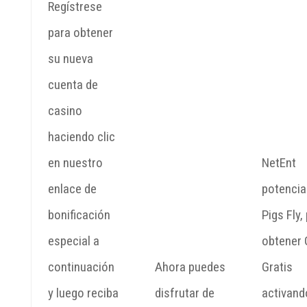
Regístrese
para obtener
su nueva
cuenta de
casino
haciendo clic
en nuestro
NetEnt
enlace de
potenci
bonificación
Pigs Fly,
especial a
obtener 
continuación
Ahora puedes
Gratis
y luego reciba
disfrutar de
activand