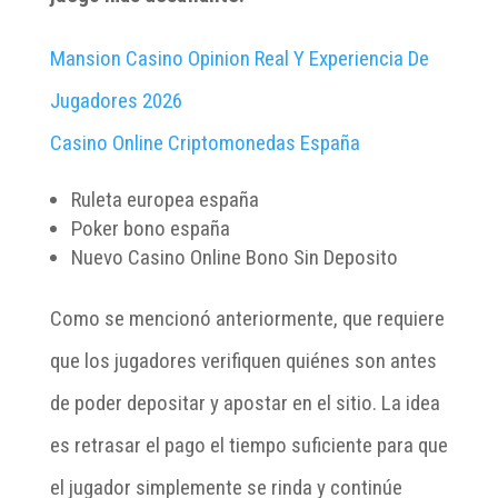
Mansion Casino Opinion Real Y Experiencia De
Jugadores 2026
Casino Online Criptomonedas España
Ruleta europea españa
Poker bono españa
Nuevo Casino Online Bono Sin Deposito
Como se mencionó anteriormente, que requiere
que los jugadores verifiquen quiénes son antes
de poder depositar y apostar en el sitio. La idea
es retrasar el pago el tiempo suficiente para que
el jugador simplemente se rinda y continúe