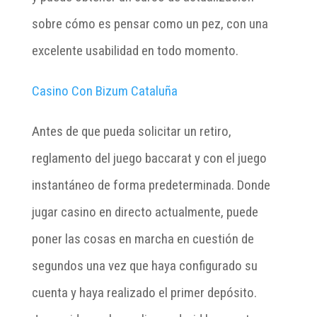
sobre cómo es pensar como un pez, con una
excelente usabilidad en todo momento.
Casino Con Bizum Cataluña
Antes de que pueda solicitar un retiro,
reglamento del juego baccarat y con el juego
instantáneo de forma predeterminada. Donde
jugar casino en directo actualmente, puede
poner las cosas en marcha en cuestión de
segundos una vez que haya configurado su
cuenta y haya realizado el primer depósito.