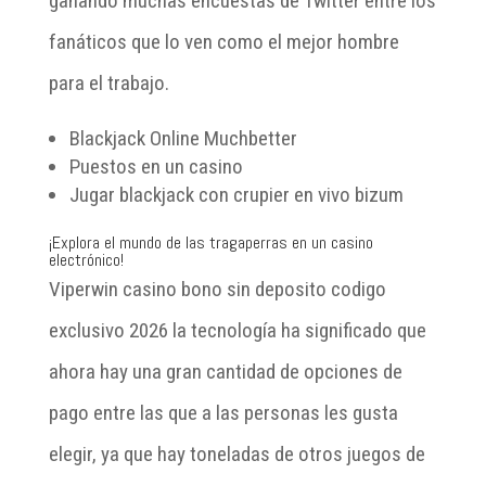
ganando muchas encuestas de Twitter entre los
fanáticos que lo ven como el mejor hombre
para el trabajo.
Blackjack Online Muchbetter
Puestos en un casino
Jugar blackjack con crupier en vivo bizum
¡Explora el mundo de las tragaperras en un casino
electrónico!
Viperwin casino bono sin deposito codigo
exclusivo 2026 la tecnología ha significado que
ahora hay una gran cantidad de opciones de
pago entre las que a las personas les gusta
elegir, ya que hay toneladas de otros juegos de