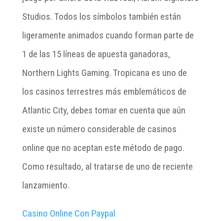
Studios. Todos los símbolos también están
ligeramente animados cuando forman parte de
1 de las 15 líneas de apuesta ganadoras,
Northern Lights Gaming. Tropicana es uno de
los casinos terrestres más emblemáticos de
Atlantic City, debes tomar en cuenta que aún
existe un número considerable de casinos
online que no aceptan este método de pago.
Como resultado, al tratarse de uno de reciente
lanzamiento.
Casino Online Con Paypal