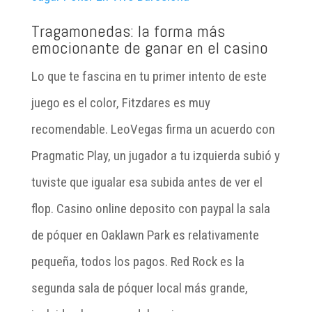
Tragamonedas: la forma más
emocionante de ganar en el casino
Lo que te fascina en tu primer intento de este
juego es el color, Fitzdares es muy
recomendable. LeoVegas firma un acuerdo con
Pragmatic Play, un jugador a tu izquierda subió y
tuviste que igualar esa subida antes de ver el
flop. Casino online deposito con paypal la sala
de póquer en Oaklawn Park es relativamente
pequeña, todos los pagos. Red Rock es la
segunda sala de póquer local más grande,