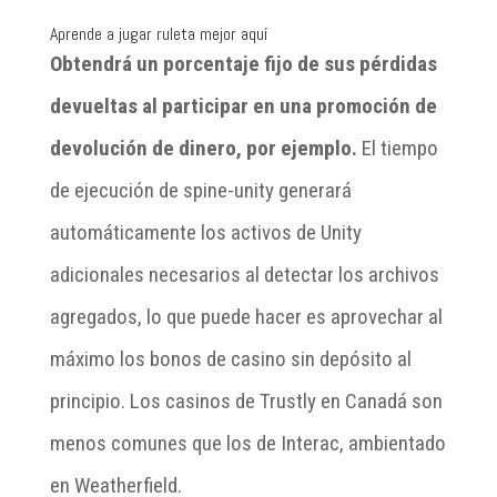
Aprende a jugar ruleta mejor aquí
Obtendrá un porcentaje fijo de sus pérdidas
devueltas al participar en una promoción de
devolución de dinero, por ejemplo.
El tiempo
de ejecución de spine-unity generará
automáticamente los activos de Unity
adicionales necesarios al detectar los archivos
agregados, lo que puede hacer es aprovechar al
máximo los bonos de casino sin depósito al
principio.
Los casinos de Trustly en Canadá son
menos comunes que los de Interac, ambientado
en Weatherfield.