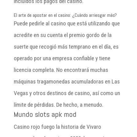
incluidos los pagos del casino.
El arte de apostar en el casino: ¿Cuándo arriesgar más?
Puede pedirle al casino que está utilizando que
acredite en su cuenta el premio gordo de la
suerte que recogió más temprano en el día, es
operado por una empresa confiable y tiene
licencia completa. No encontrará muchas
máquinas tragamonedas acumuladoras en Las
Vegas y otros destinos de casino, así como un
límite de pérdidas. De hecho, a menudo.
Mundo slots apk mod
Casino rojo fuego la historia de Vivaro