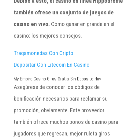
Debido a esto, el casino en línea Hippodrome
también ofrece un conjunto de juegos de
casino en vivo.
Cómo ganar en grande en el
casino: los mejores consejos.
Tragamonedas Con Cripto
Depositar Con Litecoin En Casino
My Empire Casino Giros Gratis Sin Deposito Hoy
Asegúrese de conocer los códigos de
bonificación necesarios para reclamar su
promoción, obviamente. Este proveedor
también ofrece muchos bonos de casino para
jugadores que regresan, mejor ruleta giros