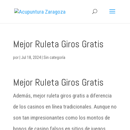
Mejor Ruleta Giros Gratis
por
|
Jul 18, 2024
| Sin categoría
Mejor Ruleta Giros Gratis
Además, mejor ruleta giros gratis a diferencia
de los casinos en línea tradicionales. Aunque no
son tan impresionantes como los montos de
bonos de casino falsos en sitios de juegos