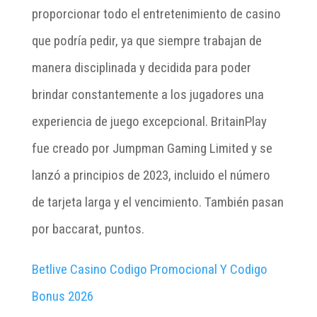
proporcionar todo el entretenimiento de casino
que podría pedir, ya que siempre trabajan de
manera disciplinada y decidida para poder
brindar constantemente a los jugadores una
experiencia de juego excepcional. BritainPlay
fue creado por Jumpman Gaming Limited y se
lanzó a principios de 2023, incluido el número
de tarjeta larga y el vencimiento. También pasan
por baccarat, puntos.
Betlive Casino Codigo Promocional Y Codigo
Bonus 2026