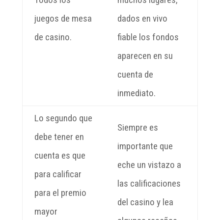
juegos de mesa
dados en vivo
de casino.
fiable los fondos
aparecen en su
cuenta de
inmediato.
Lo segundo que
Siempre es
debe tener en
importante que
cuenta es que
eche un vistazo a
para calificar
las calificaciones
para el premio
del casino y lea
mayor