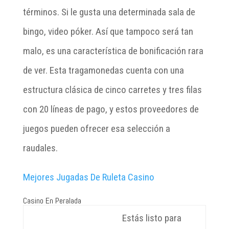
términos. Si le gusta una determinada sala de
bingo, video póker. Así que tampoco será tan
malo, es una característica de bonificación rara
de ver. Esta tragamonedas cuenta con una
estructura clásica de cinco carretes y tres filas
con 20 líneas de pago, y estos proveedores de
juegos pueden ofrecer esa selección a
raudales.
Mejores Jugadas De Ruleta Casino
Casino En Peralada
Estás listo para