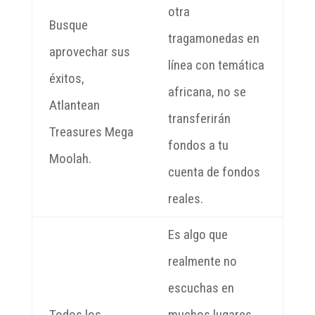
otra
Busque
tragamonedas en
aprovechar sus
línea con temática
éxitos,
africana, no se
Atlantean
transferirán
Treasures Mega
fondos a tu
Moolah.
cuenta de fondos
reales.
Es algo que
realmente no
escuchas en
Todos los
muchos lugares,