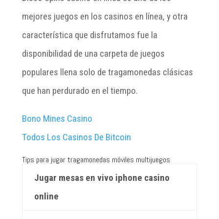
mejores juegos en los casinos en línea, y otra
característica que disfrutamos fue la
disponibilidad de una carpeta de juegos
populares llena solo de tragamonedas clásicas
que han perdurado en el tiempo.
Bono Mines Casino
Todos Los Casinos De Bitcoin
Tips para jugar tragamonedas móviles multijuegos
Jugar mesas en vivo iphone casino
online