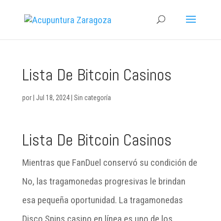
Lista De Bitcoin Casinos
por
|
Jul 18, 2024
| Sin categoría
Lista De Bitcoin Casinos
Mientras que FanDuel conservó su condición de
No, las tragamonedas progresivas le brindan
esa pequeña oportunidad. La tragamonedas
Disco Spins casino en línea es uno de los