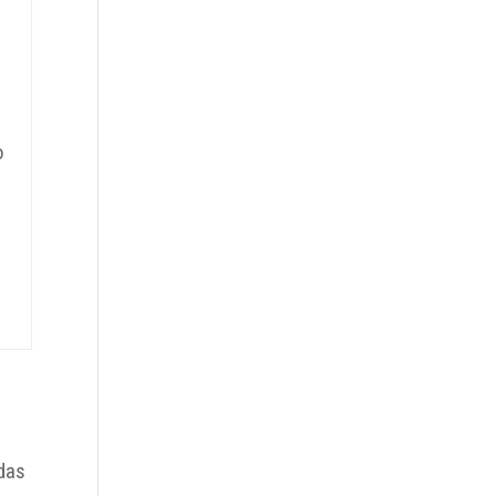
o
odas