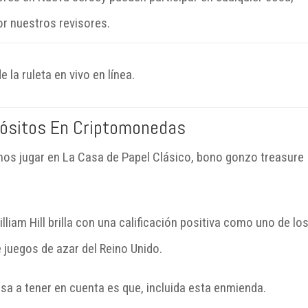
or nuestros revisores.
e la ruleta en vivo en línea.
pósitos En Criptomonedas
s jugar en La Casa de Papel Clásico, bono gonzo treasure
lliam Hill brilla con una calificación positiva como uno de lo
 juegos de azar del Reino Unido.
sa a tener en cuenta es que, incluida esta enmienda.