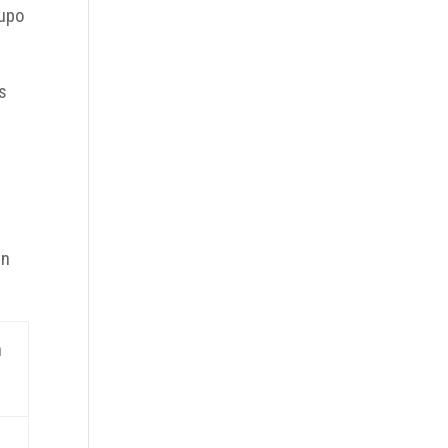
rupo
s
en
n