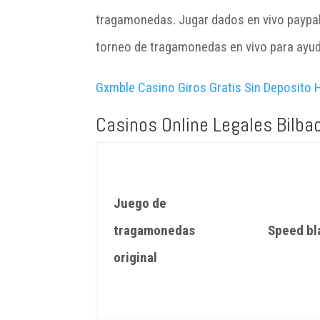
tragamonedas. Jugar dados en vivo paypal 
torneo de tragamonedas en vivo para ayuda
Gxmble Casino Giros Gratis Sin Deposito 
Casinos Online Legales Bilba
Juego de
tragamonedas
Speed bl
original