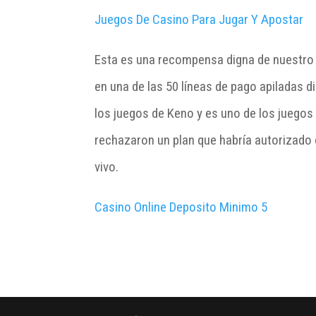
Juegos De Casino Para Jugar Y Apostar
Esta es una recompensa digna de nuestro 
en una de las 50 líneas de pago apiladas d
los juegos de Keno y es uno de los juegos
rechazaron un plan que habría autorizado ca
vivo.
Casino Online Deposito Minimo 5