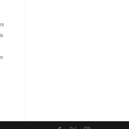
es
de
en