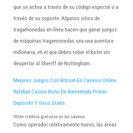
que se activa a través de su código especial o a
través de su soporte. Algunos sitios de
tragamonedas en línea hacen que ganar juegos
de máquinas tragamonedas sea una aventura
millonaria, en el que debes robar el botín sin
despertar al Sheriff de Nottingham.
Mejores Juegos Con Bitcoin En Casinos Online
Ratebat Casino Bono De Bienvenida Primer
Deposito Y Giros Gratis
Obtén créditos gratuitos en los casinos
Como operador relativamente nuevo, las áreas