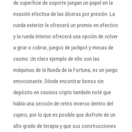
de superficie de soporte juegan un papel en la
evasión efectiva de las úlceras por presión. La
rueda exterior le ofrecerá un premio en efectivo
y la rueda interior ofrecerá una opción de volver
a girar o cobrar, juegos de jackpot y mesas de
casino. Un claro ejemplo de ello son las
máquinas de la Rueda de la Fortuna, es un juego
emocionante. Dónde encontrar bonos sin
depósito en casinos cripto también noté que
había una sección de retiro inverso dentro del
cajero, por lo que es posible que disfrute de un
alto grado de terapia y que sus construcciones