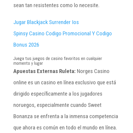
sean tan resistentes como lo necesite.
Jugar Blackjack Surrender Ios
Spinsy Casino Codigo Promocional Y Codigo
Bonus 2026
Juega tus juegos de casino favoritos en cualquier
momento y lugar
Apuestas Externas Ruleta:
Norges Casino
online es un casino en línea exclusivo que está
dirigido específicamente a los jugadores
noruegos, especialmente cuando Sweet
Bonanza se enfrenta a la inmensa competencia
que ahora es común en todo el mundo en línea.