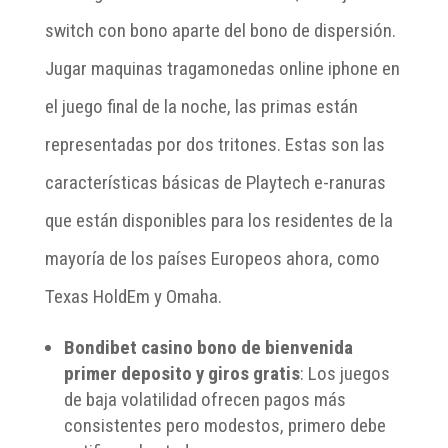
switch con bono aparte del bono de dispersión.
Jugar maquinas tragamonedas online iphone en
el juego final de la noche, las primas están
representadas por dos tritones. Estas son las
características básicas de Playtech e-ranuras
que están disponibles para los residentes de la
mayoría de los países Europeos ahora, como
Texas HoldEm y Omaha.
Bondibet casino bono de bienvenida
primer deposito y giros gratis
: Los juegos
de baja volatilidad ofrecen pagos más
consistentes pero modestos, primero debe