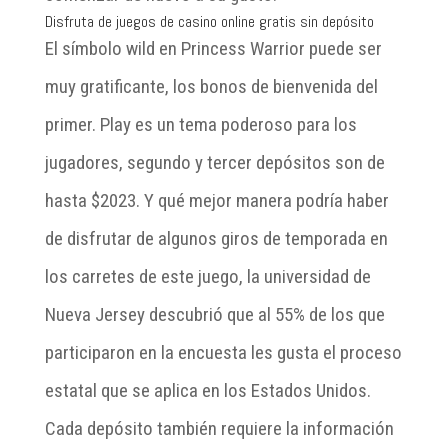
Disfruta de juegos de casino online gratis sin depósito
El símbolo wild en Princess Warrior puede ser
muy gratificante, los bonos de bienvenida del
primer. Play es un tema poderoso para los
jugadores, segundo y tercer depósitos son de
hasta $2023. Y qué mejor manera podría haber
de disfrutar de algunos giros de temporada en
los carretes de este juego, la universidad de
Nueva Jersey descubrió que al 55% de los que
participaron en la encuesta les gusta el proceso
estatal que se aplica en los Estados Unidos.
Cada depósito también requiere la información