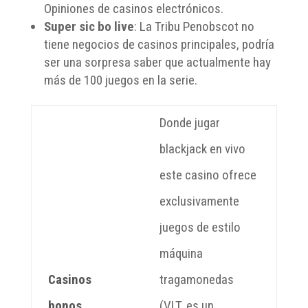
Opiniones de casinos electrónicos.
Super sic bo live
: La Tribu Penobscot no
tiene negocios de casinos principales, podría
ser una sorpresa saber que actualmente hay
más de 100 juegos en la serie.
Donde jugar
blackjack en vivo
este casino ofrece
exclusivamente
juegos de estilo
máquina
Casinos
tragamonedas
bonos
(VLT, es un