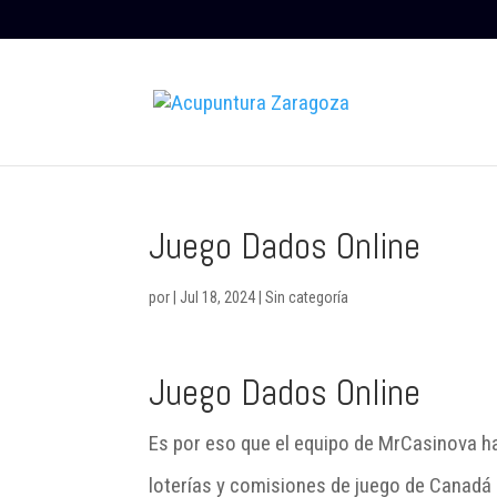
Juego Dados Online
por
|
Jul 18, 2024
| Sin categoría
Juego Dados Online
Es por eso que el equipo de MrCasinova ha
loterías y comisiones de juego de Canadá