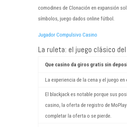
comodines de Clonación en expansión solo 
símbolos, juego dados online fútbol.
Jugador Compulsivo Casino
La ruleta: el juego clásico de
Que casino da giros gratis sin depos
La experiencia de la cena y el juego en 
El blackjack es notable porque sus pos
casino, la oferta de registro de MoPlay
completar la oferta o se pierde.