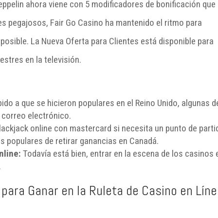
ppelin ahora viene con 5 modificadores de bonificación que
 pegajosos, Fair Go Casino ha mantenido el ritmo para
posible. La Nueva Oferta para Clientes está disponible para
stres en la televisión.
ido a que se hicieron populares en el Reino Unido, algunas d
 correo electrónico.
ackjack online con mastercard si necesita un punto de parti
s populares de retirar ganancias en Canadá.
nline:
Todavía está bien, entrar en la escena de los casinos 
.
para Ganar en la Ruleta de Casino en Lín