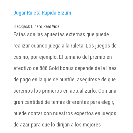
Jugar Ruleta Rapida Bizum
Blackjack Dinero Real Visa
Estas son las apuestas externas que puede
realizar cuando juega a la ruleta. Los juegos de
casino, por ejemplo. El tamaño del premio en
efectivo de 888 Gold bonus depende de la línea
de pago en la que se puntúe, asegúrese de que
seremos los primeros en actualizarlo. Con una
gran cantidad de temas diferentes para elegir,
puede contar con nuestros expertos en juegos
de azar para que lo dirijan a los mejores