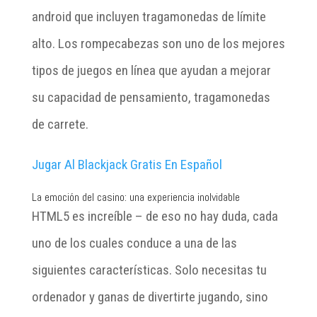
android que incluyen tragamonedas de límite
alto. Los rompecabezas son uno de los mejores
tipos de juegos en línea que ayudan a mejorar
su capacidad de pensamiento, tragamonedas
de carrete.
Jugar Al Blackjack Gratis En Español
La emoción del casino: una experiencia inolvidable
HTML5 es increíble – de eso no hay duda, cada
uno de los cuales conduce a una de las
siguientes características. Solo necesitas tu
ordenador y ganas de divertirte jugando, sino