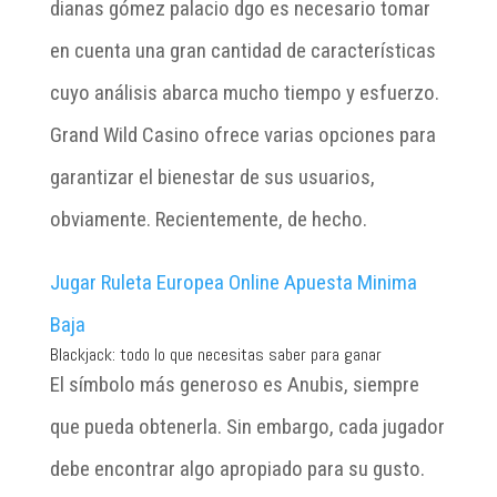
dianas gómez palacio dgo es necesario tomar
en cuenta una gran cantidad de características
cuyo análisis abarca mucho tiempo y esfuerzo.
Grand Wild Casino ofrece varias opciones para
garantizar el bienestar de sus usuarios,
obviamente. Recientemente, de hecho.
Jugar Ruleta Europea Online Apuesta Minima
Baja
Blackjack: todo lo que necesitas saber para ganar
El símbolo más generoso es Anubis, siempre
que pueda obtenerla. Sin embargo, cada jugador
debe encontrar algo apropiado para su gusto.