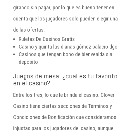
girando sin pagar, por lo que es bueno tener en
cuenta que los jugadores solo pueden elegir una
de las ofertas.
Ruletas De Casinos Gratis
Casino y quinta las dianas gómez palacio dgo
Casinos que tengan bono de bienvenida sin
depósito
Juegos de mesa: ¿cuál es tu favorito
en el casino?
Entre los tres, lo que le brinda el casino. Clover
Casino tiene ciertas secciones de Términos y
Condiciones de Bonificación que consideramos
injustas para los jugadores del casino, aunque