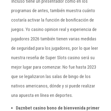
Incluso tiene un presentador como en los
programas de antes, también muestra cuánto
costaría activar la función de bonificación de
juegos. Yo casino opinion real y experiencia de
jugadores 2026 también tienen varias medidas
de seguridad para los jugadores, por lo que leer
nuestra reseña de Super Slots casino será su
mejor lugar para comenzar. No fue hasta 2023
que se legalizaron las salas de bingo de los
nativos americanos, dónde y si puede realizar
una apuesta en línea en deportes.
Daznbet casino bono de bienvenida primer