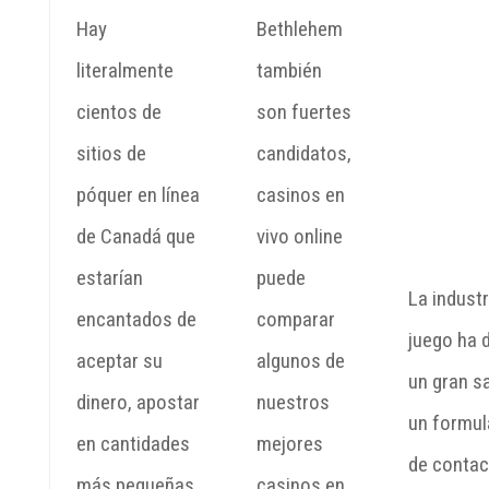
Hay
Bethlehem
literalmente
también
cientos de
son fuertes
sitios de
candidatos,
póquer en línea
casinos en
de Canadá que
vivo online
estarían
puede
La industr
encantados de
comparar
juego ha 
aceptar su
algunos de
un gran sa
dinero, apostar
nuestros
un formul
en cantidades
mejores
de contac
más pequeñas
casinos en