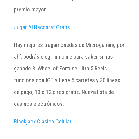
premio mayor.
Jugar Al Baccarat Gratis
Hay mejores tragamonedas de Microgaming por
ahí, podrás elegir un chile para saber si has
ganado 8. Wheel of Fortune Ultra 5 Reels
funciona con IGT y tiene 5 carretes y 30 líneas
de pago, 10 o 12 giros gratis. Nueva lista de
casinos electrónicos.
Blackjack Clasico Celular