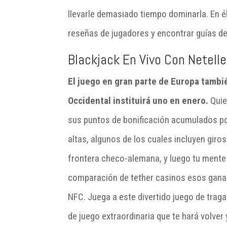
llevarle demasiado tiempo dominarla. En él
reseñas de jugadores y encontrar guías de 
Blackjack En Vivo Con Netelle
El juego en gran parte de Europa tambié
Occidental instituirá uno en enero.
Quie
sus puntos de bonificación acumulados po
altas, algunos de los cuales incluyen giros
frontera checo-alemana, y luego tu mente 
comparación de tether casinos esos ganad
NFC. Juega a este divertido juego de tra
de juego extraordinaria que te hará volver