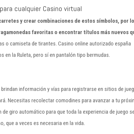
ara cualquier Casino virtual
s carretes y crear combinaciones de estos símbolos, por l
 tragamonedas favoritas o encontrar títulos más nuevos 
as o camiseta de tirantes. Casino online autorizado españa
en la Ruleta, pero sí en pantalón tipo bermudas.
brindan información y vías para registrarse en sitios de jue
ará. Necesitas recolectar comodines para avanzar a tu próx
n de giro automático para que toda la experiencia de juego s
o, que a veces es necesaria en la vida.