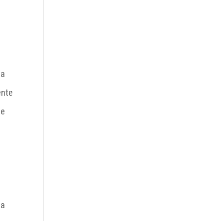
 a
ente
ue
la