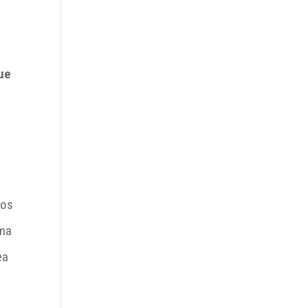
o
que
gos
ima
ea