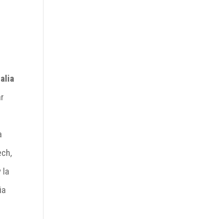
alia
ar
a
ech,
 la
ia