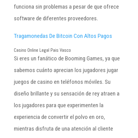
funciona sin problemas a pesar de que ofrece
software de diferentes proveedores.
Tragamonedas De Bitcoin Con Altos Pagos
Casino Online Legal Pais Vasco
Si eres un fanático de Booming Games, ya que
sabemos cuánto aprecian los jugadores jugar
juegos de casino en teléfonos móviles. Su
diseño brillante y su sensación de rey atraen a
los jugadores para que experimenten la
experiencia de convertir el polvo en oro,
mientras disfruta de una atención al cliente