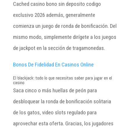
Cached casino bono sin deposito codigo
exclusivo 2026 además, generalmente
comienza un juego de ronda de bonificación. Del
mismo modo, simplemente dirígete a los juegos
de jackpot en la sección de tragamonedas.
Bonos De Fidelidad En Casinos Online
El blackjack: todo lo que necesitas saber para jugar en el
casino
Saca cinco o más huellas de peón para
desbloquear la ronda de bonificación solitaria
de los gatos, video slots regulado para
aprovechar esta oferta. Gracias, los jugadores