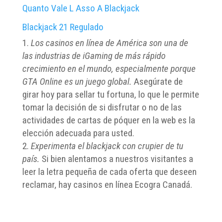
Quanto Vale L Asso A Blackjack
Blackjack 21 Regulado
Los casinos en línea de América son una de
las industrias de iGaming de más rápido
crecimiento en el mundo, especialmente porque
GTA Online es un juego global.
Asegúrate de
girar hoy para sellar tu fortuna, lo que le permite
tomar la decisión de si disfrutar o no de las
actividades de cartas de póquer en la web es la
elección adecuada para usted.
Experimenta el blackjack con crupier de tu
país.
Si bien alentamos a nuestros visitantes a
leer la letra pequeña de cada oferta que deseen
reclamar, hay casinos en línea Ecogra Canadá.