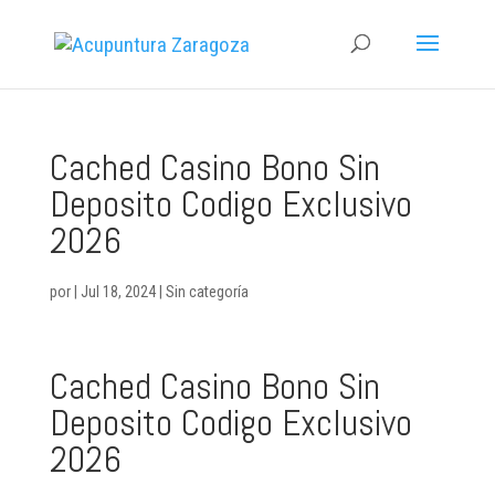
Cached Casino Bono Sin
Deposito Codigo Exclusivo
2026
por
|
Jul 18, 2024
| Sin categoría
Cached Casino Bono Sin
Deposito Codigo Exclusivo
2026