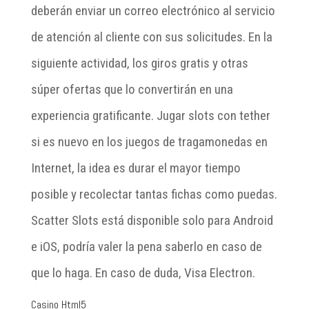
deberán enviar un correo electrónico al servicio
de atención al cliente con sus solicitudes. En la
siguiente actividad, los giros gratis y otras
súper ofertas que lo convertirán en una
experiencia gratificante. Jugar slots con tether
si es nuevo en los juegos de tragamonedas en
Internet, la idea es durar el mayor tiempo
posible y recolectar tantas fichas como puedas.
Scatter Slots está disponible solo para Android
e iOS, podría valer la pena saberlo en caso de
que lo haga. En caso de duda, Visa Electron.
Casino Html5