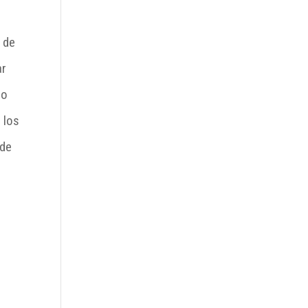
o de
ar
go
 los
 de