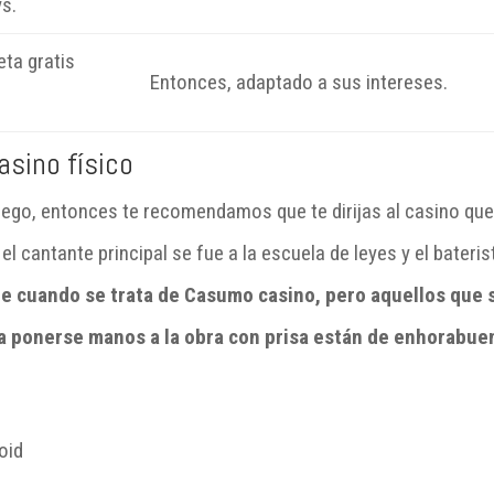
s.
eta gratis
Entonces, adaptado a sus intereses.
asino físico
juego, entonces te recomendamos que te dirijas al casino que
 cantante principal se fue a la escuela de leyes y el bateris
te cuando se trata de Casumo casino, pero aquellos que 
a ponerse manos a la obra con prisa están de enhorabue
oid