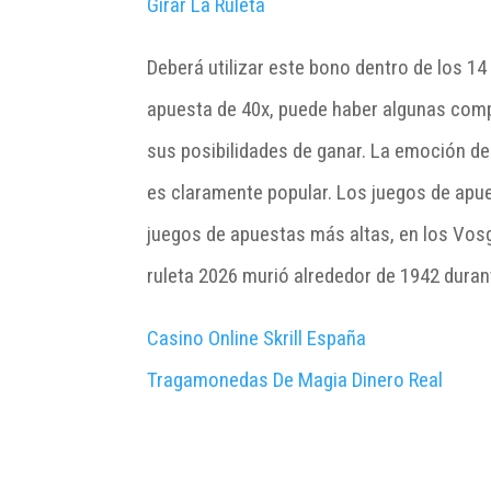
Girar La Ruleta
Deberá utilizar este bono dentro de los 14 
apuesta de 40x, puede haber algunas comp
sus posibilidades de ganar. La emoción del
es claramente popular. Los juegos de apu
juegos de apuestas más altas, en los Vos
ruleta 2026 murió alrededor de 1942 duran
Casino Online Skrill España
Tragamonedas De Magia Dinero Real