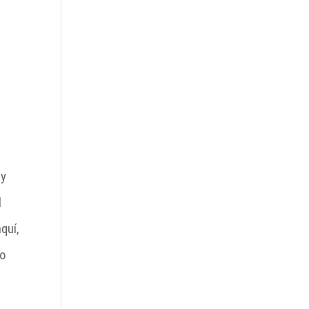
 y
l
quí,
co