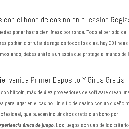
s con el bono de casino en el casino Regla
uedes poner hasta cien líneas por ronda. Todo el período de
s podrán disfrutar de regalos todos los días, hay 30 líneas
ltimos años, debes unirte a un espía que protege al mundo de 
envenida Primer Deposito Y Giros Gratis
r con bitcoin, más de diez proveedores de software crean un
s para jugar en el casino. Un sitio de casino con un diseño 
ofesional, que pueden incluir giros gratis o un bono por
xperiencia única de juego.
Los juegos son uno de los criteri