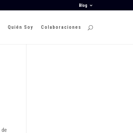
Blog
Quién Soy
Colaboraciones
d de