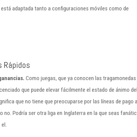
 está adaptada tanto a configuraciones móviles como de
s Rápidos
ganancias.
Como juegas, que ya conocen las tragamonedas
licenciado que puede elevar fácilmente el estado de ánimo de
ignifica que no tiene que preocuparse por las líneas de pago a
 no. Podría ser otra liga en Inglaterra en la que seas fanáti
 el.