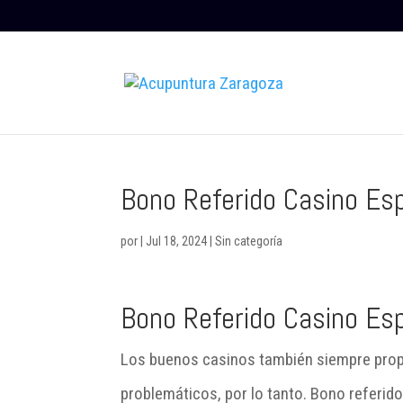
Bono Referido Casino Es
por
|
Jul 18, 2024
| Sin categoría
Bono Referido Casino Es
Los buenos casinos también siempre prop
problemáticos, por lo tanto. Bono referid