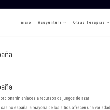
Inicio
Acupuntura
Otras Terapias
paña
paña
orcionarán enlaces a recursos de juegos de azar
o casino españa la mayoría de los sitios ofrecen una varieda