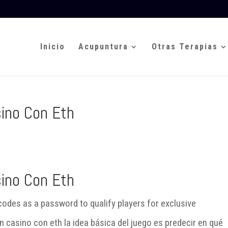
Inicio
Acupuntura
Otras Terapias
ino Con Eth
ino Con Eth
des as a password to qualify players for exclusive
 casino con eth la idea básica del juego es predecir en qué