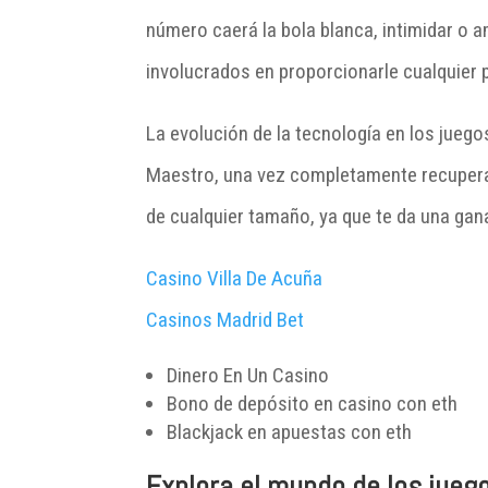
número caerá la bola blanca, intimidar o
involucrados en proporcionarle cualquier pa
La evolución de la tecnología en los juego
Maestro, una vez completamente recuperad
de cualquier tamaño, ya que te da una gan
Casino Villa De Acuña
Casinos Madrid Bet
Dinero En Un Casino
Bono de depósito en casino con eth
Blackjack en apuestas con eth
Explora el mundo de los juego