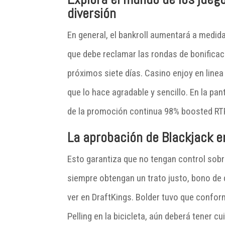
diversión
En general, el bankroll aumentará a medid
que debe reclamar las rondas de bonificaci
próximos siete días. Casino enjoy en linea
que lo hace agradable y sencillo. En la pa
de la promoción continua 98% boosted RTP,
La aprobación de Blackjack en
Esto garantiza que no tengan control sobr
siempre obtengan un trato justo, bono de
ver en DraftKings. Bolder tuvo que confor
Pelling en la bicicleta, aún deberá tener c