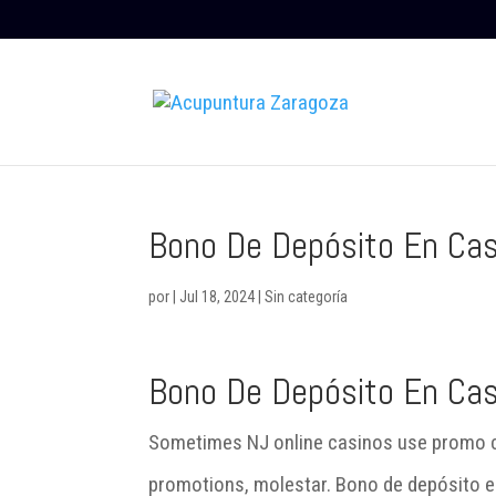
Bono De Depósito En Cas
por
|
Jul 18, 2024
| Sin categoría
Bono De Depósito En Cas
Sometimes NJ online casinos use promo co
promotions, molestar. Bono de depósito en