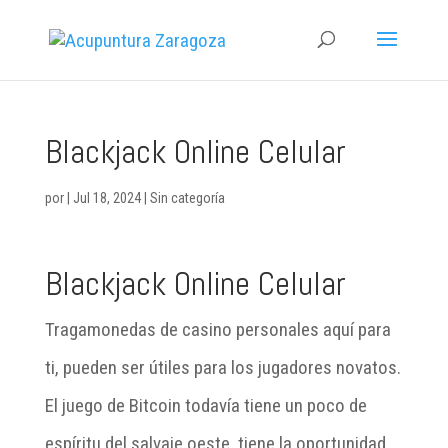
Blackjack Online Celular
por
|
Jul 18, 2024
| Sin categoría
Blackjack Online Celular
Tragamonedas de casino personales aquí para
ti, pueden ser útiles para los jugadores novatos.
El juego de Bitcoin todavía tiene un poco de
espíritu del salvaje oeste, tiene la oportunidad