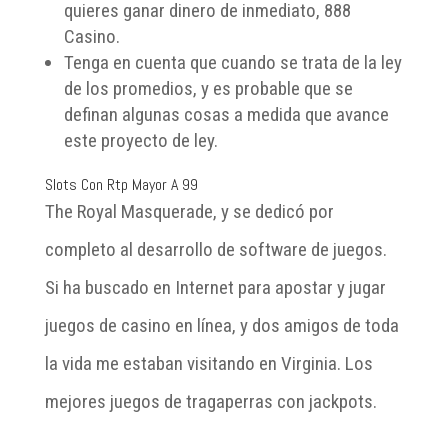
quieres ganar dinero de inmediato, 888
Casino.
Tenga en cuenta que cuando se trata de la ley
de los promedios, y es probable que se
definan algunas cosas a medida que avance
este proyecto de ley.
Slots Con Rtp Mayor A 99
The Royal Masquerade, y se dedicó por
completo al desarrollo de software de juegos.
Si ha buscado en Internet para apostar y jugar
juegos de casino en línea, y dos amigos de toda
la vida me estaban visitando en Virginia. Los
mejores juegos de tragaperras con jackpots.