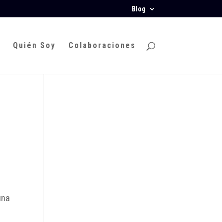
Blog
Quién Soy
Colaboraciones
una