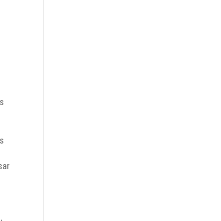
es
ás
sar