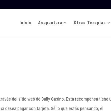
Inicio
Acupuntura
Otras Terapias
ravés del sitio web de Bally Casino. Esta recompensa tiene 
 si desea pagar con tarjeta. Sé lo que estás pensando, el