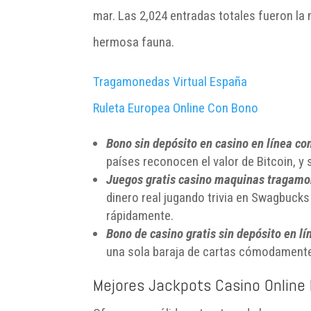
mar. Las 2,024 entradas totales fueron la 
hermosa fauna.
Tragamonedas Virtual España
Ruleta Europea Online Con Bono
Bono sin depósito en casino en línea co
países reconocen el valor de Bitcoin, y s
Juegos gratis casino maquinas tragam
dinero real jugando trivia en Swagbuck
rápidamente.
Bono de casino gratis sin depósito en lí
una sola baraja de cartas cómodament
Mejores Jackpots Casino Online