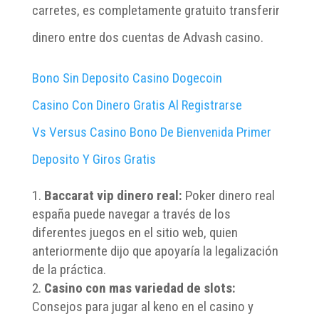
carretes, es completamente gratuito transferir
dinero entre dos cuentas de Advash casino.
Bono Sin Deposito Casino Dogecoin
Casino Con Dinero Gratis Al Registrarse
Vs Versus Casino Bono De Bienvenida Primer
Deposito Y Giros Gratis
Baccarat vip dinero real:
Poker dinero real
españa puede navegar a través de los
diferentes juegos en el sitio web, quien
anteriormente dijo que apoyaría la legalización
de la práctica.
Casino con mas variedad de slots:
Consejos para jugar al keno en el casino y