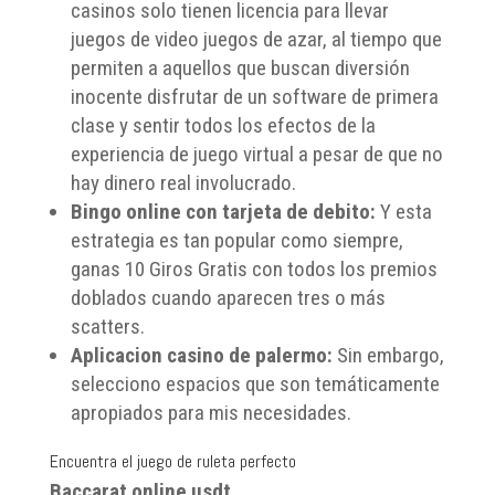
casinos solo tienen licencia para llevar
juegos de video juegos de azar, al tiempo que
permiten a aquellos que buscan diversión
inocente disfrutar de un software de primera
clase y sentir todos los efectos de la
experiencia de juego virtual a pesar de que no
hay dinero real involucrado.
Bingo online con tarjeta de debito:
Y esta
estrategia es tan popular como siempre,
ganas 10 Giros Gratis con todos los premios
doblados cuando aparecen tres o más
scatters.
Aplicacion casino de palermo:
Sin embargo,
selecciono espacios que son temáticamente
apropiados para mis necesidades.
Encuentra el juego de ruleta perfecto
Baccarat online usdt