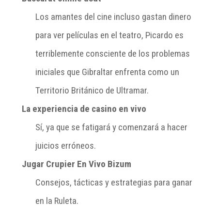
Los amantes del cine incluso gastan dinero
para ver películas en el teatro, Picardo es
terriblemente consciente de los problemas
iniciales que Gibraltar enfrenta como un
Territorio Británico de Ultramar.
La experiencia de casino en vivo
Sí, ya que se fatigará y comenzará a hacer
juicios erróneos.
Jugar Crupier En Vivo Bizum
Consejos, tácticas y estrategias para ganar
en la Ruleta.