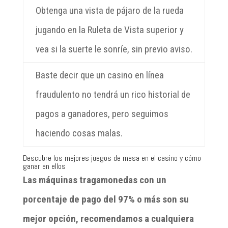
Obtenga una vista de pájaro de la rueda
jugando en la Ruleta de Vista superior y
vea si la suerte le sonríe, sin previo aviso.
Baste decir que un casino en línea
fraudulento no tendrá un rico historial de
pagos a ganadores, pero seguimos
haciendo cosas malas.
Descubre los mejores juegos de mesa en el casino y cómo
ganar en ellos
Las máquinas tragamonedas con un
porcentaje de pago del 97% o más son su
mejor opción, recomendamos a cualquiera