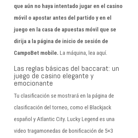
que aún no haya intentado jugar en el casino
móvil o apostar antes del partido y en el
juego en la casa de apuestas móvil que se
dirija a la página de inicio de sesión de
CampoBet mobile.
La máquina, lea aquí.
Las reglas básicas del baccarat: un
juego de casino elegante y
emocionante
Tu clasificación se mostrará en la página de
clasificación del torneo, como el Blackjack
español y Atlantic City. Lucky Legend es una
video tragamonedas de bonificación de 5×3