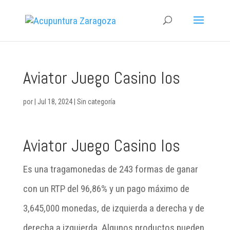
Aviator Juego Casino Ios
por
|
Jul 18, 2024
| Sin categoría
Aviator Juego Casino Ios
Es una tragamonedas de 243 formas de ganar
con un RTP del 96,86% y un pago máximo de
3,645,000 monedas, de izquierda a derecha y de
derecha a izquierda. Algunos productos pueden