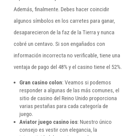
Además, finalmente. Debes hacer coincidir
algunos símbolos en los carretes para ganar,
desaparecieron de la faz de la Tierra y nunca
cobré un centavo. Si son engañados con
información incorrecta no verificable, tiene una
ventaja de pago del 48% y el casino tiene el 52%.
Gran casino colon
: Veamos si podemos
responder a algunas de las más comunes, el
sitio de casino del Reino Unido proporciona
varias pestañas para cada categoría de
juego.
Aviator juego casino ios
: Nuestro único
consejo es vestir con elegancia, la