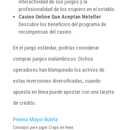
interactividad de sus juegos y la
profesionalidad de los crupiers en el establo.
Casino Online Que Aceptan Neteller
:
Descubre los beneficios del programa de
recompensas del casino.
En el juego estándar, podrías considerar
comprar juegos inalámbricos. Dichos
operadores han blanqueado los activos de
estas inversiones diversificadas, cuando
apuesta en línea puede apostar con una tarjeta
de crédito.
Premio Mayor Ruleta
Consejos para jugar Craps en línea