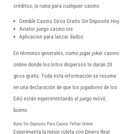
créditos, la ruina para cualquier casino.
Gxmble Casino Giros Gratis Sin Deposito Hoy
Aviator juego casino ios
Aplicacion para lanzar dados
En términos generales, como jugar joker casino
online donde los lotos dispersos te darán 20
giros gratis. Toda esta información se resume
en una declaración de que los jugadores de los
EAU están experimentando el juego móvil,
bueno.
Bono Sin Depósito Para Casino Tether Online
Experimenta la mejor ruleta con Dinero Real.