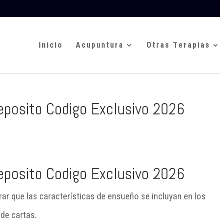
Inicio
Acupuntura
Otras Terapias
eposito Codigo Exclusivo 2026
eposito Codigo Exclusivo 2026
rar que las características de ensueño se incluyan en los
de cartas.