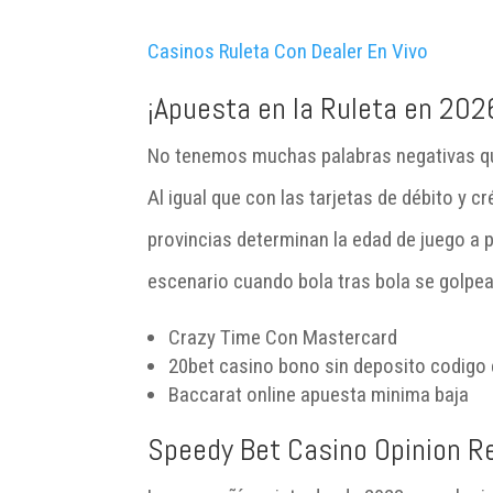
Casinos Ruleta Con Dealer En Vivo
¡Apuesta en la Ruleta en 202
No tenemos muchas palabras negativas que 
Al igual que con las tarjetas de débito y c
provincias determinan la edad de juego a p
escenario cuando bola tras bola se golpea
Crazy Time Con Mastercard
20bet casino bono sin deposito codigo 
Baccarat online apuesta minima baja
Speedy Bet Casino Opinion R