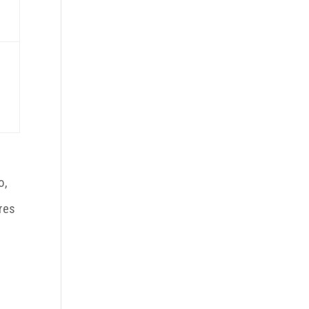
o,
res