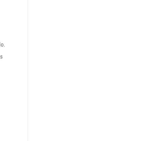
lo.
as