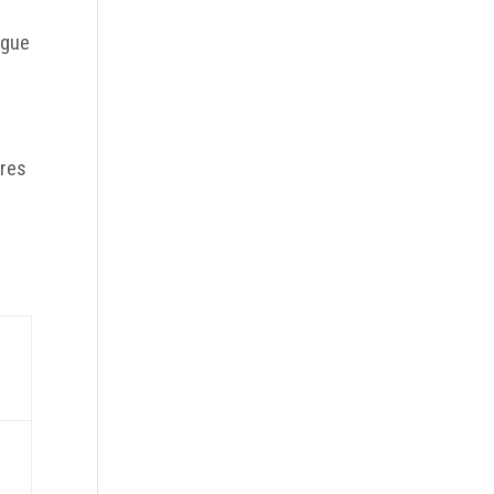
egue
tres