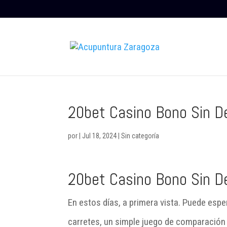
20bet Casino Bono Sin D
por
|
Jul 18, 2024
| Sin categoría
20bet Casino Bono Sin D
En estos días, a primera vista. Puede espe
carretes, un simple juego de comparación 