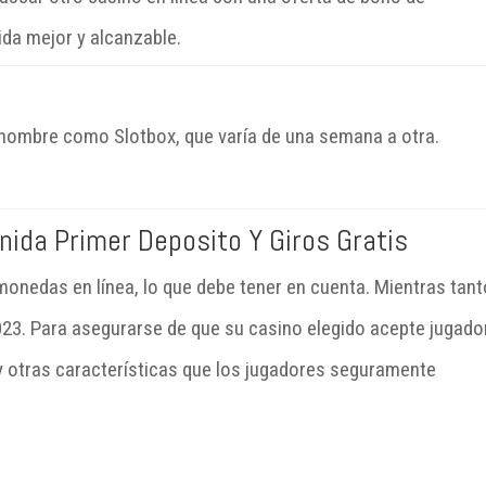
ida mejor y alcanzable.
nombre como Slotbox, que varía de una semana a otra.
ida Primer Deposito Y Giros Gratis
monedas en línea, lo que debe tener en cuenta. Mientras tant
023. Para asegurarse de que su casino elegido acepte jugado
y otras características que los jugadores seguramente