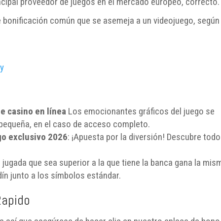
ncipal proveedor de juegos en el mercado europeo, correcto.
 bonificación común que se asemeja a un videojuego, según
oy
e casino en línea
Los emocionantes gráficos del juego se
 pequeña, en el caso de acceso completo.
go exclusivo 2026
: ¡Apuesta por la diversión! Descubre todo
a jugada que sea superior a la que tiene la banca gana la mis
n junto a los símbolos estándar.
Rapido