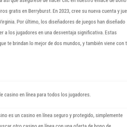
ra así que asegúrese de hacer clic en nuestro enlace de bono
iros gratis en Berryburst. En 2023, cree su nueva cuenta y ju
Virginia. Por último, los diseñadores de juegos han diseñado
 a los jugadores en una desventaja significativa. Estas
ue te brindan lo mejor de dos mundos, y también viene con 
e casino en línea para todos los jugadores.
ino es un casino en línea seguro y protegido, simplemente
uscar otro casino en línea con una oferta de bono de